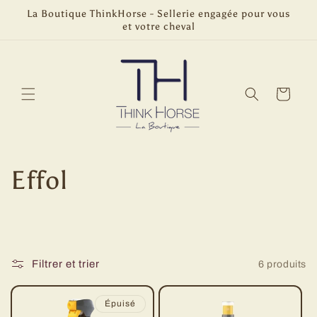
et
La Boutique ThinkHorse - Sellerie engagée pour vous
passer
et votre cheval
au
contenu
Panier
C
Effol
o
l
Filtrer et trier
6 produits
l
e
Épuisé