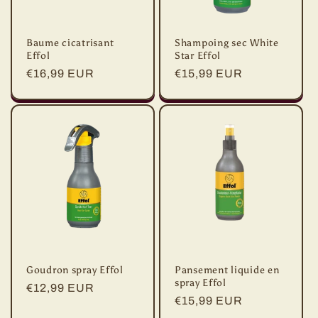
Baume cicatrisant
Shampoing sec White
Effol
Star Effol
Prix
€16,99 EUR
Prix
€15,99 EUR
habituel
habituel
Goudron spray Effol
Pansement liquide en
spray Effol
Prix
€12,99 EUR
Prix
€15,99 EUR
habituel
habituel