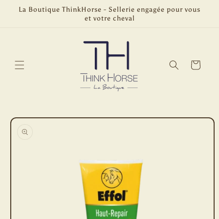
et
La Boutique ThinkHorse - Sellerie engagée pour vous
passer
et votre cheval
au
contenu
Panier
Passer aux
informations
produits