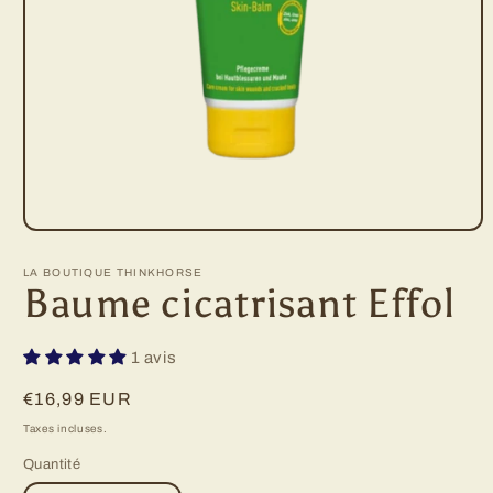
Ouvrir
le
média
LA BOUTIQUE THINKHORSE
1
Baume cicatrisant Effol
dans
une
fenêtre
modale
1 avis
Prix
€16,99 EUR
habituel
Taxes incluses.
Quantité
Quantité