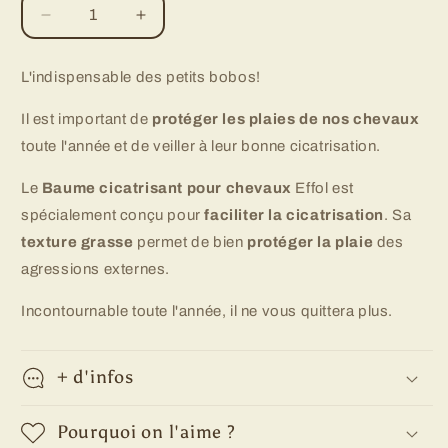
Réduire
Augmenter
la
la
quantité
quantité
L'indispensable des petits bobos!
de
de
Baume
Baume
Il est important de
protéger les plaies de nos chevaux
cicatrisant
cicatrisant
toute l'année et de veiller à leur bonne cicatrisation.
Effol
Effol
Le
Baume cicatrisant pour chevaux
Effol est
spécialement conçu pour
faciliter la cicatrisation
. Sa
texture grasse
permet de bien
protéger la plaie
des
agressions externes.
Incontournable toute l'année, il ne vous quittera plus.
+ d'infos
Pourquoi on l'aime ?