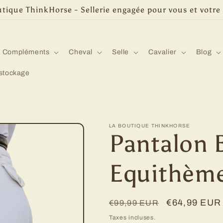
tique ThinkHorse - Sellerie engagée pour vous et votre
Compléments
Cheval
Selle
Cavalier
Blog
stockage
LA BOUTIQUE THINKHORSE
Pantalon 
Equithèm
Prix
Prix
€64,99 EUR
€99,99 EUR
habituel
promotionne
Taxes incluses.