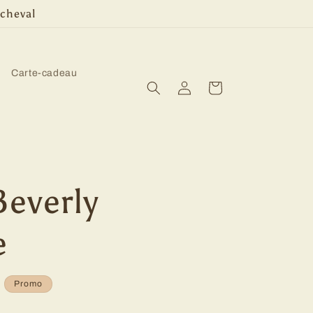
 cheval
Carte-cadeau
Connexion
Panier
Beverly
e
Promo
l