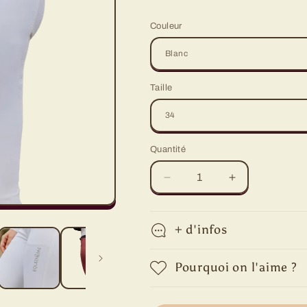
Couleur
Taille
Quantité
Quantité
Réduire
Augmenter
la
la
quantité
quantité
de
de
+ d'infos
Pantalon
Pantalon
Beverly
Beverly
Pourquoi on l'aime ?
Equithème
Equithème