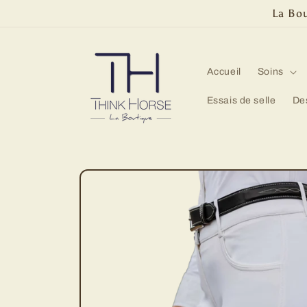
et
La Bou
passer
au
contenu
Accueil
Soins
Essais de selle
De
Passer aux
informations
produits