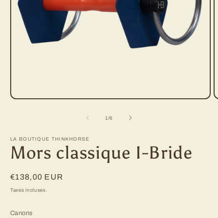
Ouvrir
O
le
l
média
m
de
1
/
6
1
2
dans
d
une
u
LA BOUTIQUE THINKHORSE
fenêtre
f
Mors classique I-Bride
modale
m
Prix
€138,00 EUR
habituel
Taxes incluses.
Canons