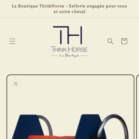
et
La Boutique ThinkHorse - Sellerie engagée pour vous
passer
et votre cheval
au
contenu
Panier
Passer aux
informations
produits