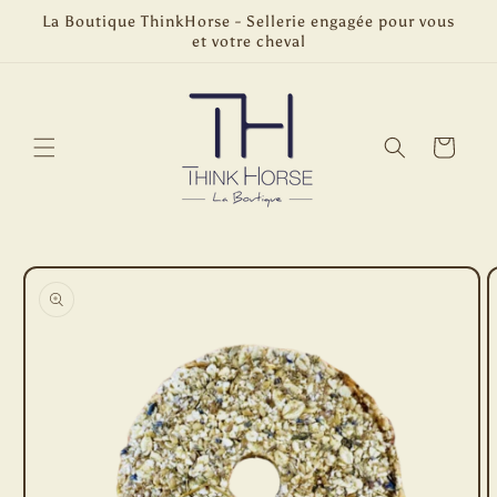
et
La Boutique ThinkHorse - Sellerie engagée pour vous
passer
et votre cheval
au
contenu
Panier
Passer aux
informations
produits