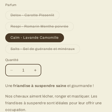
Parfum
Variante
Detox - Carotte Pissenlit
épuisée
ou
indisponible
Variante
Respi - Romarin Menthe poivrée
épuisée
ou
indisponible
Calm - Lavande Camomille
Variante
Salts - Sel de guérande et minéraux
épuisée
ou
indisponible
Quantité
Quantité
Réduire
Augmenter
la
la
quantité
quantité
Une
friandise à suspendre saine
et gourmande !
de
de
Happy
Happy
Nos chevaux aiment lécher, ronger et mastiquer. Les
Wild
Wild
friandises à suspendre sont idéales pour leur offrir une
de
de
Happy
Happy
occupation.