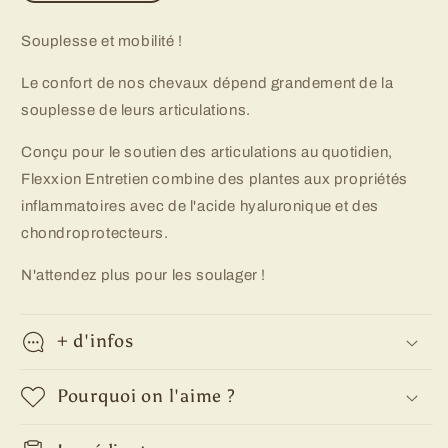
la
la
quantité
quantité
Souplesse et mobilité !
de
de
Flexxion
Flexxion
Le confort de nos chevaux dépend grandement de la
Entretien
Entretien
souplesse de leurs articulations.
Rekor
Rekor
Conçu pour le soutien des articulations au quotidien,
Flexxion Entretien combine des plantes aux propriétés
inflammatoires avec de l'acide hyaluronique et des
chondroprotecteurs.
N'attendez plus pour les soulager !
+ d'infos
Pourquoi on l'aime ?