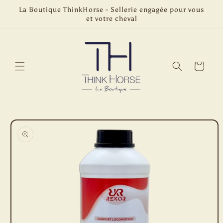
et
La Boutique ThinkHorse - Sellerie engagée pour vous
passer
et votre cheval
au
contenu
Panier
Passer aux
informations
produits