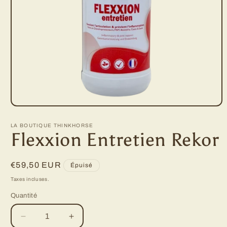
Ouvrir
le
média
LA BOUTIQUE THINKHORSE
1
Flexxion Entretien Rekor
dans
une
fenêtre
modale
Prix
€59,50 EUR
Épuisé
habituel
Taxes incluses.
Quantité
Quantité
Réduire
Augmenter