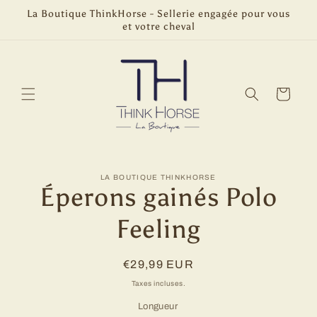
et
La Boutique ThinkHorse - Sellerie engagée pour vous
passer
et votre cheval
au
contenu
Panier
Passer aux
LA BOUTIQUE THINKHORSE
informations
Éperons gainés Polo
produits
Feeling
Prix
€29,99 EUR
habituel
Taxes incluses.
Longueur