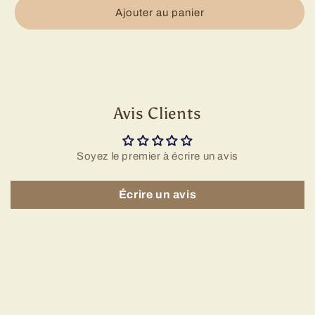
&amp;
&amp;
Ajouter au panier
Cup
Cup
Avis Clients
Soyez le premier à écrire un avis
Écrire un avis