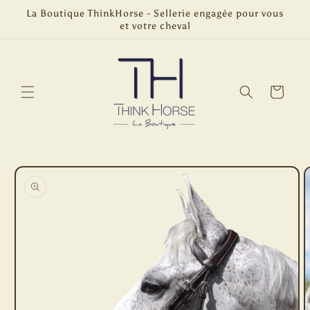
et
La Boutique ThinkHorse - Sellerie engagée pour vous
passer
et votre cheval
au
contenu
Panier
Passer aux
informations
produits