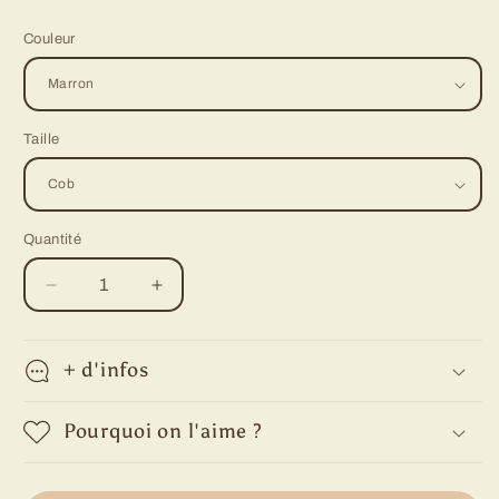
Couleur
Taille
Quantité
Quantité
Réduire
Augmenter
la
la
quantité
quantité
de
de
+ d'infos
Bridon
Bridon
+
+
Pourquoi on l'aime ?
rênes
rênes
Goteborg
Goteborg
Flags
Flags