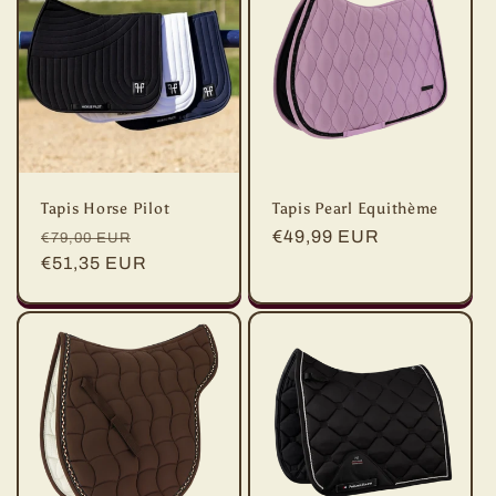
c
t
i
o
Tapis Horse Pilot
Tapis Pearl Equithème
n
Prix
Prix
Prix
€49,99 EUR
€79,00 EUR
habituel
€51,35 EUR
promotionnel
habituel
: