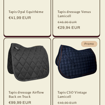
Tapis Opal Equithème
Tapis dressage Venus
Lamicell
Prix
€41,99 EUR
Prix
Prix
€49,90 EUR
habituel
habituel
€29,94 EUR
promotionnel
Promo
Tapis dressage Airflow
Tapis CSO Vintage
Back on Track
Lamicell
Prix
€99,99 EUR
Prix
Prix
€49,90 EUR