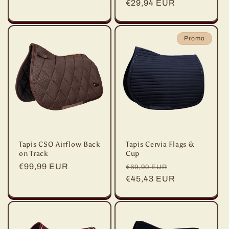
habituel
€29,94 EUR
promotionnel
Promo
Tapis CSO Airflow Back
Tapis Cervia Flags &
on Track
Cup
Prix
€99,99 EUR
Prix
Prix
€69,90 EUR
habituel
habituel
€45,43 EUR
promotionnel