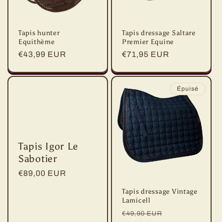
Tapis hunter
Tapis dressage Saltare
Equithème
Premier Equine
Prix
€43,99 EUR
Prix
€71,95 EUR
habituel
habituel
Épuisé
Tapis Igor Le
Sabotier
Prix
€89,00 EUR
habituel
Tapis dressage Vintage
Lamicell
Prix
Prix
€49,90 EUR