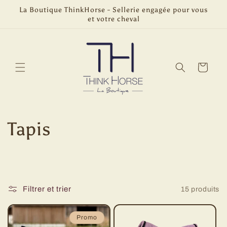
et
La Boutique ThinkHorse - Sellerie engagée pour vous
passer
et votre cheval
au
contenu
Panier
C
Tapis
o
l
Filtrer et trier
15 produits
l
e
Promo