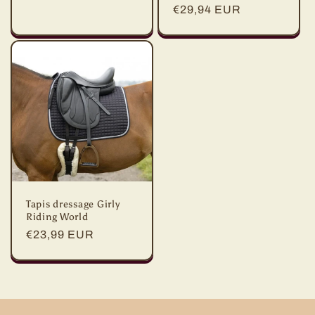
habituel
habituel
€29,94 EUR
promotionnel
Tapis dressage Girly
Riding World
Prix
€23,99 EUR
habituel