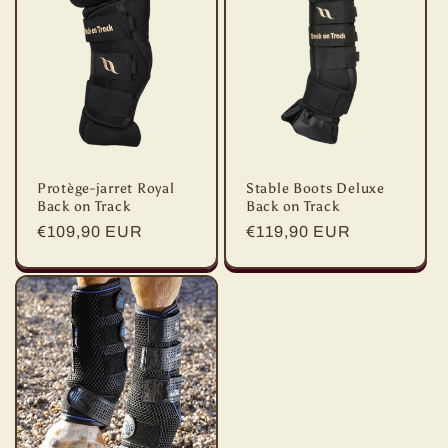
c
t
i
o
Protège-jarret Royal
Stable Boots Deluxe
n
Back on Track
Back on Track
Prix
€109,90 EUR
Prix
€119,90 EUR
:
habituel
habituel