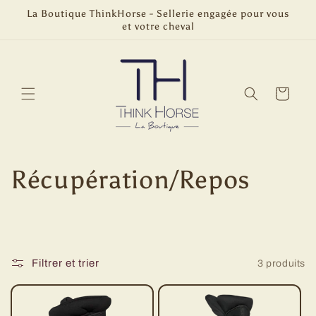
et
La Boutique ThinkHorse - Sellerie engagée pour vous
passer
et votre cheval
au
contenu
Panier
C
Récupération/Repos
o
l
Filtrer et trier
3 produits
l
e